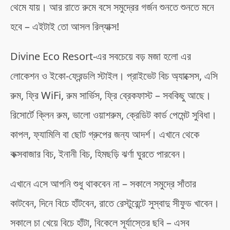
থেমে যায়। আর রাতে রুমে বসে সমুদ্রের গর্জন শুনতে শুনতে মনে
হবে – এইটাই তো আসল রিল্যাক্স!
Divine Eco Resort-এর সবচেয়ে বড় মজা হলো এর
লোকেশন ও ইকো-ফ্রেন্ডলি স্টাইল। প্রাইভেট বিচ অ্যাক্সেস, এসি
রুম, ফ্রি WiFi, রুম সার্ভিস, ফ্রি ব্রেকফাস্ট – সবকিছু আছে।
রিসোর্টে ক্লিন রুম, ভালো ওয়াশরুম, ক্রেডিট কার্ড পেমেন্ট সুবিধা।
কাপল, ফ্যামিলি বা ছোট গ্রুপের জন্য আদর্শ। এখানে থেকে
কক্সবাজার বিচ, ইনানী বিচ, হিমছড়ি ঝর্ণা ঘুরতে পারবেন।
এখানে এসে আপনি শুধু থাকবেন না – সকালে সমুদ্রে সাঁতার
কাটবেন, দিনে বিচে হাঁটবেন, রাতে রেস্টুরেন্টে সুস্বাদু সীফুড খাবেন।
সকালে চা খেয়ে বিচে হাঁটা, বিকেলে সূর্যাস্তের ছবি – এসব