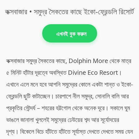
কক্সবাজার • সমুদ্র সৈকতের কাছে ইকো-ফ্রেন্ডলি রিসোর্ট
এখনই বুক করুন
কক্সবাজার সমুদ্র সৈকতের কাছে, Dolphin More থেকে মাত্র
৫ মিনিট হাঁটার দূরত্বে অবস্থিত Divine Eco Resort।
এখানে এলে মনে হবে আপনি সমুদ্রের কোলে একটা শান্ত ও ইকো-
ফ্রেন্ডলি ছুটি কাটাচ্ছেন। চারপাশে নীল সমুদ্র, সোনালি বালি আর
প্রকৃতির সৌন্দর্য – শহরের হট্টগোল থেকে অনেক দূরে। সকালে ঘুম
ভাঙলে জানালা খুললেই সমুদ্রের ঢেউয়ের শব্দ আর সূর্যোদয়ের
দৃশ্য। বিকেলে বিচে হাঁটতে হাঁটতে সূর্যাস্ত দেখতে দেখতে সময় যেন