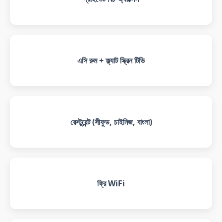
এসি রুম + ফ্ল্যাট স্ক্রিন টিভি
রেস্টুরেন্ট (সীফুড, চাইনিজ, বাংলা)
ফ্রি WiFi