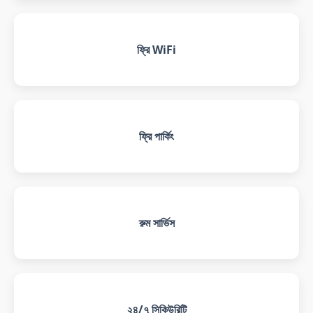
ফ্রি WiFi
ফ্রি পার্কিং
রুম সার্ভিস
২৪/৭ সিকিউরিটি