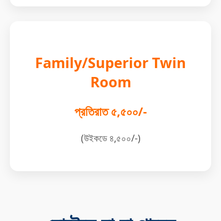
Family/Superior Twin
Room
প্রতিরাত ৫,৫০০/-
(উইকডে ৪,৫০০/-)