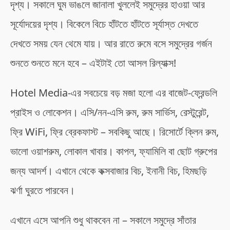
দৃশ্য। সকালে ঘুম ভাঙলে জানালা খুললেই সমুদ্রের হাওয়া আর
সূর্যোদয়ের দৃশ্য। বিকেলে বিচে হাঁটতে হাঁটতে সূর্যাস্ত দেখতে
দেখতে সময় যেন থেমে যায়। আর রাতে রুমে বসে সমুদ্রের গর্জন
শুনতে শুনতে মনে হবে – এইটাই তো আসল রিল্যাক্স!
Hotel Media-এর সবচেয়ে বড় মজা হলো এর বাজেট-ফ্রেন্ডলি
প্রাইস ও লোকেশন। এসি/নন-এসি রুম, রুম সার্ভিস, রেস্টুরেন্ট,
ফ্রি WiFi, ফ্রি ব্রেকফাস্ট – সবকিছু আছে। রিসোর্টে ক্লিন রুম,
ভালো ওয়াশরুম, লোকাল খাবার। কাপল, ফ্যামিলি বা ছোট গ্রুপের
জন্য আদর্শ। এখানে থেকে কক্সবাজার বিচ, ইনানী বিচ, হিমছড়ি
ঝর্ণা ঘুরতে পারবেন।
এখানে এসে আপনি শুধু থাকবেন না – সকালে সমুদ্রে সাঁতার