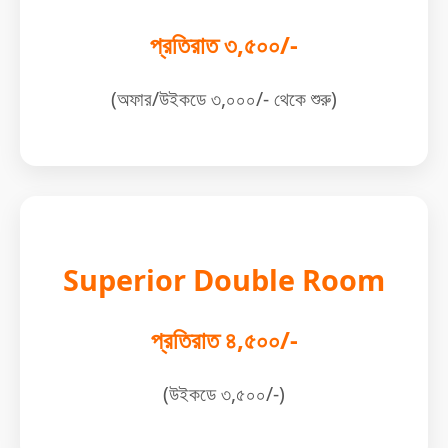
প্রতিরাত ৩,৫০০/-
(অফার/উইকডে ৩,০০০/- থেকে শুরু)
Superior Double Room
প্রতিরাত ৪,৫০০/-
(উইকডে ৩,৫০০/-)