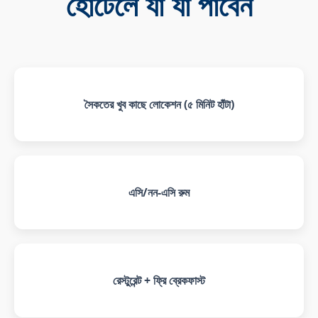
হোটেলে যা যা পাবেন
সৈকতের খুব কাছে লোকেশন (৫ মিনিট হাঁটা)
এসি/নন-এসি রুম
রেস্টুরেন্ট + ফ্রি ব্রেকফাস্ট