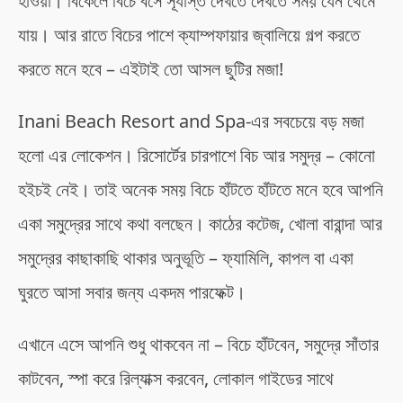
হাওয়া। বিকেলে বিচে বসে সূর্যাস্ত দেখতে দেখতে সময় যেন থেমে
যায়। আর রাতে বিচের পাশে ক্যাম্পফায়ার জ্বালিয়ে গল্প করতে
করতে মনে হবে – এইটাই তো আসল ছুটির মজা!
Inani Beach Resort and Spa-এর সবচেয়ে বড় মজা
হলো এর লোকেশন। রিসোর্টের চারপাশে বিচ আর সমুদ্র – কোনো
হইচই নেই। তাই অনেক সময় বিচে হাঁটতে হাঁটতে মনে হবে আপনি
একা সমুদ্রের সাথে কথা বলছেন। কাঠের কটেজ, খোলা বারান্দা আর
সমুদ্রের কাছাকাছি থাকার অনুভূতি – ফ্যামিলি, কাপল বা একা
ঘুরতে আসা সবার জন্য একদম পারফেক্ট।
এখানে এসে আপনি শুধু থাকবেন না – বিচে হাঁটবেন, সমুদ্রে সাঁতার
কাটবেন, স্পা করে রিল্যাক্স করবেন, লোকাল গাইডের সাথে