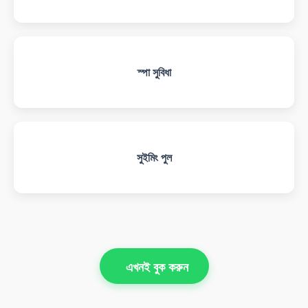
স্পা সুবিধা
সুইমিং পুল
এখনই বুক করুন