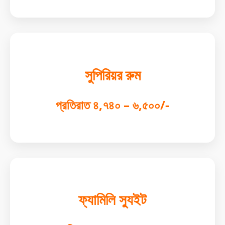
সুপিরিয়র রুম
প্রতিরাত ৪,৭৪০ – ৬,৫০০/-
ফ্যামিলি স্যুইট