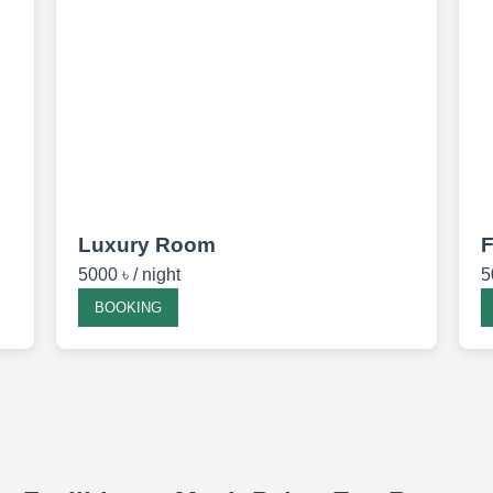
Luxury Room
F
5000 ৳ / night
5
BOOKING