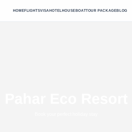
HOME
FLIGHTS
VISA
HOTEL
HOUSEBOAT
TOUR PACKAGE
BLOG
 Pahar Eco Resort 
Book your perfect holiday stay