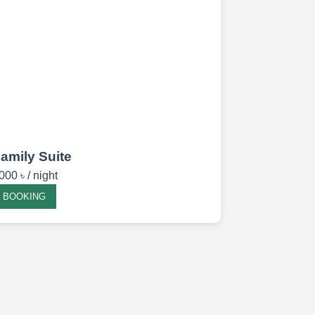
amily Suite
000 ৳ / night
BOOKING