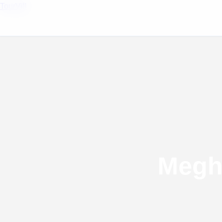
TourVill
Megh