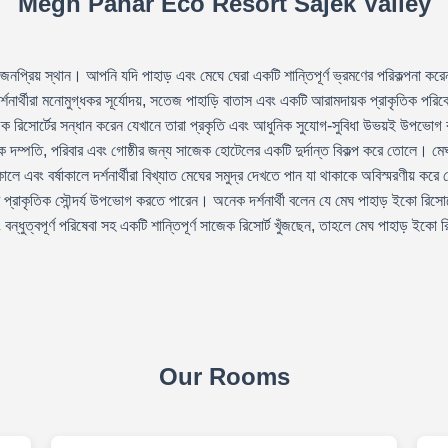
Megh Pahar Eco Resort Sajek Valley
প্রিয় স্থান। আপনি যদি পাহাড় এবং মেঘে ঘেরা একটি শান্তিপূর্ণ ভ্রমণের পরিকল্পনা করে
 দর্শনার্থীরা মনোমুগ্ধকর সূর্যোদয়, সতেজ পাহাড়ি বাতাস এবং একটি আরামদায়ক প্রাকৃতি
রিসোর্টের সন্ধান করেন যেখানে তারা প্রকৃতি এবং আধুনিক সুযোগ-সুবিধা উভয়ই উপভোগ কর
টিকে দম্পতি, পরিবার এবং গোষ্ঠীর জন্য সাজেক হোটেলের একটি দুর্দান্ত বিকল্প করে তোলে। ম
লে এবং বর্ষাকালে দর্শনার্থীরা বিখ্যাত মেঘের সমুদ্র দেখতে পান যা থাকাকে অবিস্মরণীয় ক
াকৃতিক সৌন্দর্য উপভোগ করতে পারেন। অনেক দর্শনার্থী বলেন যে মেঘ পাহাড় ইকো রিসোর্ট
বন্ধুত্বপূর্ণ পরিষেবা সহ একটি শান্তিপূর্ণ সাজেক রিসোর্ট খুঁজছেন, তাহলে মেঘ পাহাড় ইক
Our Rooms