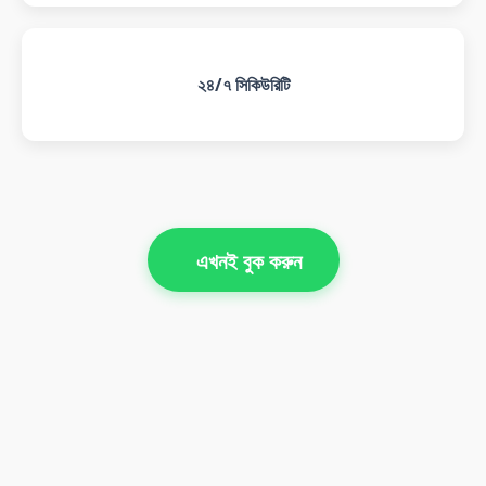
২৪/৭ সিকিউরিটি
এখনই বুক করুন