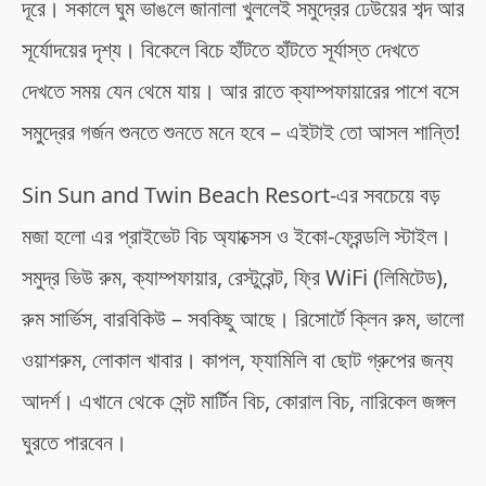
দূরে। সকালে ঘুম ভাঙলে জানালা খুললেই সমুদ্রের ঢেউয়ের শব্দ আর
সূর্যোদয়ের দৃশ্য। বিকেলে বিচে হাঁটতে হাঁটতে সূর্যাস্ত দেখতে
দেখতে সময় যেন থেমে যায়। আর রাতে ক্যাম্পফায়ারের পাশে বসে
সমুদ্রের গর্জন শুনতে শুনতে মনে হবে – এইটাই তো আসল শান্তি!
Sin Sun and Twin Beach Resort-এর সবচেয়ে বড়
মজা হলো এর প্রাইভেট বিচ অ্যাক্সেস ও ইকো-ফ্রেন্ডলি স্টাইল।
সমুদ্র ভিউ রুম, ক্যাম্পফায়ার, রেস্টুরেন্ট, ফ্রি WiFi (লিমিটেড),
রুম সার্ভিস, বারবিকিউ – সবকিছু আছে। রিসোর্টে ক্লিন রুম, ভালো
ওয়াশরুম, লোকাল খাবার। কাপল, ফ্যামিলি বা ছোট গ্রুপের জন্য
আদর্শ। এখানে থেকে সেন্ট মার্টিন বিচ, কোরাল বিচ, নারিকেল জঙ্গল
ঘুরতে পারবেন।