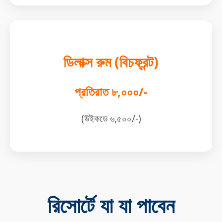
ডিলাক্স রুম (বিচফ্রন্ট)
প্রতিরাত ৮,০০০/-
(উইকডে ৬,৫০০/-)
রিসোর্টে যা যা পাবেন